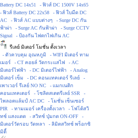
Battery DC 14x51
- ฟิวส์ DC 1500V 14x65
- ฟิวส์ Battery DC 22x58
- ฟิวส์ ใบมีด DC
AC
- ฟิวส์ AC แบบต่างๆ
- Surge DC กัน
ฟ้าผ่า
- Surge AC กันฟ้าผ่า
- Surge CCTV
Signal
- ป้องกัน ไฟตกไฟเกิน AC
รีเลย์ มิเตอร์ โมชั่น ตั้งเวลา
- ตัวควบคุม อุณหภูมิ
- WIFI มิเตอร์ ทาม
เมอร์
- CT คอยล์ วัดกระแสไฟ
- AC
มิเตอร์ไฟฟ้า
- DC มิเตอร์ไฟฟ้า
- Analog
มิเตอร์ เข็ม
- DC คอนแทคเตอร์ รีเลย์
-
เพาเวอร์ รีเลย์ NO NC
- แมกเนติก
คอนแทคเตอร์
- โซลิดสเตตรีเลย์ SSR
-
ไพลอตแล้มป์ AC DC
- โมชั่น เซ็นเซอร์
PIR
- ทามเมอร์ เครื่องตั้งเวลา
- โฟโต้สวิ
ทช์ แสงแดด
- สวิทช์ ปุ่มกด ON-OFF
-
มิเตอร์วัดรอบ วัดหลา
- ลิมิตสวิทช์ พร็อกซิ
มิตี้