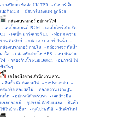
- รางปีกนก ข้อต่อ UK TBR
- บัสบาร์ จั๊ม
เปอร์ MCB
- บัสบาร์ทองแดง ลูกถ้วย
กล่องเบรกเกอร์ อุปกรณ์ไฟ
- เคเบิ้ลแกลนด์ PG M
- เคเบิ้ลไทร์ สายรัด
CT
- เคเบิ้ล มาร์คเกอร์ EC
- ท่อหด ความ
ร้อน ฮีทซิงค์
- กล่องเบรกเกอร์ กันน้ำ
-
กล่องเบรกเกอร์ ภายใน
- กล่องวงจร กันน้ำ
ฝาใส
- กล่องพักสายไฟ ABS
- เทปพันสาย
ไฟ
- กล่องกันน้ำ Push Button
- อุปกรณ์ ไฟ
ฟ้าอื่นๆ
เครื่องมือช่าง สำนักงาน สวน
- คีมย้ำ คีมตัดสายไฟ
- ชุดประแจขัน
-
ตระกร้อ สอยผลไม้
- ดอกสว่าน เจาะปูน
เหล็ก
- อุปกรณ์สำหรับรถ
- เจลล้างมือ
แอลกอฮอล์
- อุปกรณ์ ดักจับแมลง
- สินค้า
ใช้ในบ้าน อื่นๆ
- ถุงไปรษณีย์
- สินค้าใหม่