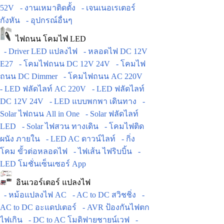
52V
- งานเหมาติดตั้ง
- เจนเนอเรเตอร์
กังหัน
- อุปกรณ์อื่นๆ
ไฟถนน โคมไฟ LED
- Driver LED แปลงไฟ
- หลอดไฟ DC 12V
E27
- โคมไฟถนน DC 12V 24V
- โคมไฟ
ถนน DC Dimmer
- โคมไฟถนน AC 220V
- LED ฟลัดไลท์ AC 220V
- LED ฟลัดไลท์
DC 12V 24V
- LED แบบพกพา เดินทาง
-
Solar ไฟถนน All in One
- Solar ฟลัดไลท์
LED
- Solar ไฟสวน ทางเดิน
- โคมไฟติด
ผนัง ภายใน
- LED AC ดาวน์ไลท์
- กิ่ง
โคม ขั้วต่อหลอดไฟ
- ไฟเส้น ไฟริบบิ้น
-
LED โมชั่นเซ็นเซอร์ App
อินเวอร์เตอร์ แปลงไฟ
- หม้อแปลงไฟ AC
- AC to DC สวิชชิ่ง
-
AC to DC อะแดปเตอร์
- AVR ป้องกันไฟตก
ไฟเกิน
- DC to AC โมดิฟายชายน์เวฟ
-