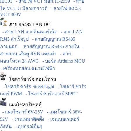
IEC01
- สายไฟ VCT มอก.11-2559
- สาย
ไฟ VCT-G มีสายกราวด์
- สายไฟ IEC53
VCT 300V
สาย RS485 LAN DC
- สาย LAN สายอินเตอร์เน็ต
- สาย LAN
RJ45 สำเร็จรูป
- สายสัญญาณ RS485
ภายนอก
- สายสัญญาณ RS485 ภายใน
-
สายอ่อน เส้นคู่ RVB แดง-ดำ
- สาย
คอนโทรล 24 AWG
- บอร์ด Arduino MCU
- เครื่องทดสอบ ฉนวนไฟฟ้า
โซลาร์ชาร์จ คอนโทรล
- โซลาร์ ชาร์จ Street Light
- โซลาร์ ชาร์จ
เจอร์ PWM
- โซลาร์ ชาร์จเจอร์ MPPT
แผงโซลาร์เซลล์
- แผงโซลาร์ 6V-25V
- แผงโซลาร์ 36V-
52V
- งานเหมาติดตั้ง
- เจนเนอเรเตอร์
กังหัน
- อุปกรณ์อื่นๆ