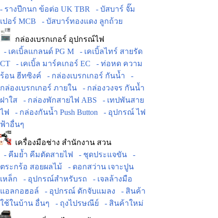
- รางปีกนก ข้อต่อ UK TBR
- บัสบาร์ จั๊ม
เปอร์ MCB
- บัสบาร์ทองแดง ลูกถ้วย
กล่องเบรกเกอร์ อุปกรณ์ไฟ
- เคเบิ้ลแกลนด์ PG M
- เคเบิ้ลไทร์ สายรัด
CT
- เคเบิ้ล มาร์คเกอร์ EC
- ท่อหด ความ
ร้อน ฮีทซิงค์
- กล่องเบรกเกอร์ กันน้ำ
-
กล่องเบรกเกอร์ ภายใน
- กล่องวงจร กันน้ำ
ฝาใส
- กล่องพักสายไฟ ABS
- เทปพันสาย
ไฟ
- กล่องกันน้ำ Push Button
- อุปกรณ์ ไฟ
ฟ้าอื่นๆ
เครื่องมือช่าง สำนักงาน สวน
- คีมย้ำ คีมตัดสายไฟ
- ชุดประแจขัน
-
ตระกร้อ สอยผลไม้
- ดอกสว่าน เจาะปูน
เหล็ก
- อุปกรณ์สำหรับรถ
- เจลล้างมือ
แอลกอฮอล์
- อุปกรณ์ ดักจับแมลง
- สินค้า
ใช้ในบ้าน อื่นๆ
- ถุงไปรษณีย์
- สินค้าใหม่