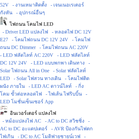
52V
- งานเหมาติดตั้ง
- เจนเนอเรเตอร์
กังหัน
- อุปกรณ์อื่นๆ
ไฟถนน โคมไฟ LED
- Driver LED แปลงไฟ
- หลอดไฟ DC 12V
E27
- โคมไฟถนน DC 12V 24V
- โคมไฟ
ถนน DC Dimmer
- โคมไฟถนน AC 220V
- LED ฟลัดไลท์ AC 220V
- LED ฟลัดไลท์
DC 12V 24V
- LED แบบพกพา เดินทาง
-
Solar ไฟถนน All in One
- Solar ฟลัดไลท์
LED
- Solar ไฟสวน ทางเดิน
- โคมไฟติด
ผนัง ภายใน
- LED AC ดาวน์ไลท์
- กิ่ง
โคม ขั้วต่อหลอดไฟ
- ไฟเส้น ไฟริบบิ้น
-
LED โมชั่นเซ็นเซอร์ App
อินเวอร์เตอร์ แปลงไฟ
- หม้อแปลงไฟ AC
- AC to DC สวิชชิ่ง
-
AC to DC อะแดปเตอร์
- AVR ป้องกันไฟตก
ไฟเกิน
- DC to AC โมดิฟายชายน์เวฟ
-