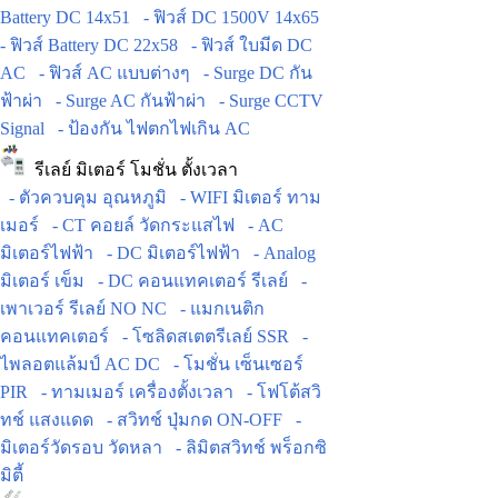
Battery DC 14x51
- ฟิวส์ DC 1500V 14x65
- ฟิวส์ Battery DC 22x58
- ฟิวส์ ใบมีด DC
AC
- ฟิวส์ AC แบบต่างๆ
- Surge DC กัน
ฟ้าผ่า
- Surge AC กันฟ้าผ่า
- Surge CCTV
Signal
- ป้องกัน ไฟตกไฟเกิน AC
รีเลย์ มิเตอร์ โมชั่น ตั้งเวลา
- ตัวควบคุม อุณหภูมิ
- WIFI มิเตอร์ ทาม
เมอร์
- CT คอยล์ วัดกระแสไฟ
- AC
มิเตอร์ไฟฟ้า
- DC มิเตอร์ไฟฟ้า
- Analog
มิเตอร์ เข็ม
- DC คอนแทคเตอร์ รีเลย์
-
เพาเวอร์ รีเลย์ NO NC
- แมกเนติก
คอนแทคเตอร์
- โซลิดสเตตรีเลย์ SSR
-
ไพลอตแล้มป์ AC DC
- โมชั่น เซ็นเซอร์
PIR
- ทามเมอร์ เครื่องตั้งเวลา
- โฟโต้สวิ
ทช์ แสงแดด
- สวิทช์ ปุ่มกด ON-OFF
-
มิเตอร์วัดรอบ วัดหลา
- ลิมิตสวิทช์ พร็อกซิ
มิตี้