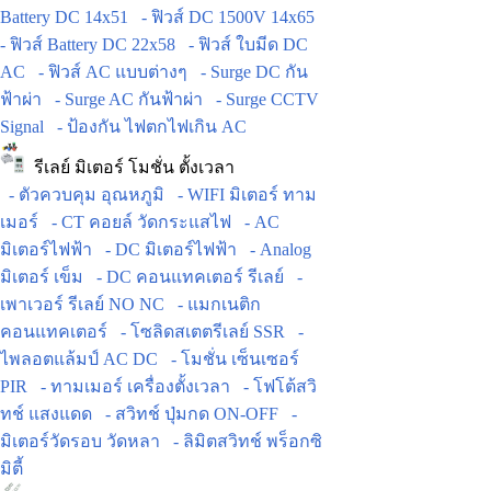
Battery DC 14x51
- ฟิวส์ DC 1500V 14x65
- ฟิวส์ Battery DC 22x58
- ฟิวส์ ใบมีด DC
AC
- ฟิวส์ AC แบบต่างๆ
- Surge DC กัน
ฟ้าผ่า
- Surge AC กันฟ้าผ่า
- Surge CCTV
Signal
- ป้องกัน ไฟตกไฟเกิน AC
รีเลย์ มิเตอร์ โมชั่น ตั้งเวลา
- ตัวควบคุม อุณหภูมิ
- WIFI มิเตอร์ ทาม
เมอร์
- CT คอยล์ วัดกระแสไฟ
- AC
มิเตอร์ไฟฟ้า
- DC มิเตอร์ไฟฟ้า
- Analog
มิเตอร์ เข็ม
- DC คอนแทคเตอร์ รีเลย์
-
เพาเวอร์ รีเลย์ NO NC
- แมกเนติก
คอนแทคเตอร์
- โซลิดสเตตรีเลย์ SSR
-
ไพลอตแล้มป์ AC DC
- โมชั่น เซ็นเซอร์
PIR
- ทามเมอร์ เครื่องตั้งเวลา
- โฟโต้สวิ
ทช์ แสงแดด
- สวิทช์ ปุ่มกด ON-OFF
-
มิเตอร์วัดรอบ วัดหลา
- ลิมิตสวิทช์ พร็อกซิ
มิตี้