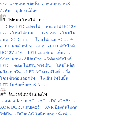
52V
- งานเหมาติดตั้ง
- เจนเนอเรเตอร์
กังหัน
- อุปกรณ์อื่นๆ
ไฟถนน โคมไฟ LED
- Driver LED แปลงไฟ
- หลอดไฟ DC 12V
E27
- โคมไฟถนน DC 12V 24V
- โคมไฟ
ถนน DC Dimmer
- โคมไฟถนน AC 220V
- LED ฟลัดไลท์ AC 220V
- LED ฟลัดไลท์
DC 12V 24V
- LED แบบพกพา เดินทาง
-
Solar ไฟถนน All in One
- Solar ฟลัดไลท์
LED
- Solar ไฟสวน ทางเดิน
- โคมไฟติด
ผนัง ภายใน
- LED AC ดาวน์ไลท์
- กิ่ง
โคม ขั้วต่อหลอดไฟ
- ไฟเส้น ไฟริบบิ้น
-
LED โมชั่นเซ็นเซอร์ App
อินเวอร์เตอร์ แปลงไฟ
- หม้อแปลงไฟ AC
- AC to DC สวิชชิ่ง
-
AC to DC อะแดปเตอร์
- AVR ป้องกันไฟตก
ไฟเกิน
- DC to AC โมดิฟายชายน์เวฟ
-