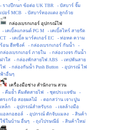
- รางปีกนก ข้อต่อ UK TBR
- บัสบาร์ จั๊ม
เปอร์ MCB
- บัสบาร์ทองแดง ลูกถ้วย
กล่องเบรกเกอร์ อุปกรณ์ไฟ
- เคเบิ้ลแกลนด์ PG M
- เคเบิ้ลไทร์ สายรัด
CT
- เคเบิ้ล มาร์คเกอร์ EC
- ท่อหด ความ
ร้อน ฮีทซิงค์
- กล่องเบรกเกอร์ กันน้ำ
-
กล่องเบรกเกอร์ ภายใน
- กล่องวงจร กันน้ำ
ฝาใส
- กล่องพักสายไฟ ABS
- เทปพันสาย
ไฟ
- กล่องกันน้ำ Push Button
- อุปกรณ์ ไฟ
ฟ้าอื่นๆ
เครื่องมือช่าง สำนักงาน สวน
- คีมย้ำ คีมตัดสายไฟ
- ชุดประแจขัน
-
ตระกร้อ สอยผลไม้
- ดอกสว่าน เจาะปูน
เหล็ก
- อุปกรณ์สำหรับรถ
- เจลล้างมือ
แอลกอฮอล์
- อุปกรณ์ ดักจับแมลง
- สินค้า
ใช้ในบ้าน อื่นๆ
- ถุงไปรษณีย์
- สินค้าใหม่