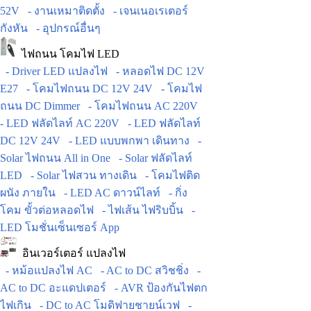
52V
- งานเหมาติดตั้ง
- เจนเนอเรเตอร์
กังหัน
- อุปกรณ์อื่นๆ
ไฟถนน โคมไฟ LED
- Driver LED แปลงไฟ
- หลอดไฟ DC 12V
E27
- โคมไฟถนน DC 12V 24V
- โคมไฟ
ถนน DC Dimmer
- โคมไฟถนน AC 220V
- LED ฟลัดไลท์ AC 220V
- LED ฟลัดไลท์
DC 12V 24V
- LED แบบพกพา เดินทาง
-
Solar ไฟถนน All in One
- Solar ฟลัดไลท์
LED
- Solar ไฟสวน ทางเดิน
- โคมไฟติด
ผนัง ภายใน
- LED AC ดาวน์ไลท์
- กิ่ง
โคม ขั้วต่อหลอดไฟ
- ไฟเส้น ไฟริบบิ้น
-
LED โมชั่นเซ็นเซอร์ App
อินเวอร์เตอร์ แปลงไฟ
- หม้อแปลงไฟ AC
- AC to DC สวิชชิ่ง
-
AC to DC อะแดปเตอร์
- AVR ป้องกันไฟตก
ไฟเกิน
- DC to AC โมดิฟายชายน์เวฟ
-