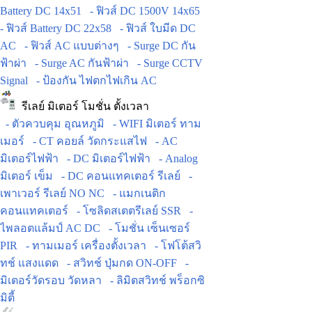
Battery DC 14x51
- ฟิวส์ DC 1500V 14x65
- ฟิวส์ Battery DC 22x58
- ฟิวส์ ใบมีด DC
AC
- ฟิวส์ AC แบบต่างๆ
- Surge DC กัน
ฟ้าผ่า
- Surge AC กันฟ้าผ่า
- Surge CCTV
Signal
- ป้องกัน ไฟตกไฟเกิน AC
รีเลย์ มิเตอร์ โมชั่น ตั้งเวลา
- ตัวควบคุม อุณหภูมิ
- WIFI มิเตอร์ ทาม
เมอร์
- CT คอยล์ วัดกระแสไฟ
- AC
มิเตอร์ไฟฟ้า
- DC มิเตอร์ไฟฟ้า
- Analog
มิเตอร์ เข็ม
- DC คอนแทคเตอร์ รีเลย์
-
เพาเวอร์ รีเลย์ NO NC
- แมกเนติก
คอนแทคเตอร์
- โซลิดสเตตรีเลย์ SSR
-
ไพลอตแล้มป์ AC DC
- โมชั่น เซ็นเซอร์
PIR
- ทามเมอร์ เครื่องตั้งเวลา
- โฟโต้สวิ
ทช์ แสงแดด
- สวิทช์ ปุ่มกด ON-OFF
-
มิเตอร์วัดรอบ วัดหลา
- ลิมิตสวิทช์ พร็อกซิ
มิตี้