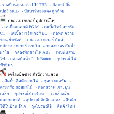
- รางปีกนก ข้อต่อ UK TBR
- บัสบาร์ จั๊ม
เปอร์ MCB
- บัสบาร์ทองแดง ลูกถ้วย
กล่องเบรกเกอร์ อุปกรณ์ไฟ
- เคเบิ้ลแกลนด์ PG M
- เคเบิ้ลไทร์ สายรัด
CT
- เคเบิ้ล มาร์คเกอร์ EC
- ท่อหด ความ
ร้อน ฮีทซิงค์
- กล่องเบรกเกอร์ กันน้ำ
-
กล่องเบรกเกอร์ ภายใน
- กล่องวงจร กันน้ำ
ฝาใส
- กล่องพักสายไฟ ABS
- เทปพันสาย
ไฟ
- กล่องกันน้ำ Push Button
- อุปกรณ์ ไฟ
ฟ้าอื่นๆ
เครื่องมือช่าง สำนักงาน สวน
- คีมย้ำ คีมตัดสายไฟ
- ชุดประแจขัน
-
ตระกร้อ สอยผลไม้
- ดอกสว่าน เจาะปูน
เหล็ก
- อุปกรณ์สำหรับรถ
- เจลล้างมือ
แอลกอฮอล์
- อุปกรณ์ ดักจับแมลง
- สินค้า
ใช้ในบ้าน อื่นๆ
- ถุงไปรษณีย์
- สินค้าใหม่